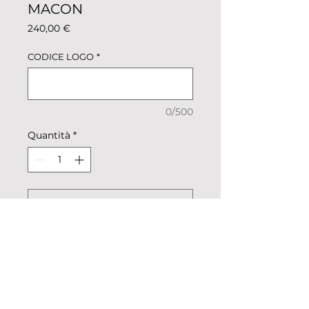
MACON
Prezzo
240,00 €
CODICE LOGO
*
0/500
Quantità
*
AGGIUNGI AL CARRELLO
Set di 30 pezzi di portachiavi
macon con incisione del vostro
logo/scritta.
Inviaci file *.jpg o *.pdf a
info@remonellaroccia.it. Ti