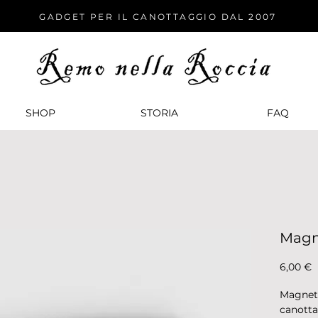
GADGET PER IL CANOTTAGGIO DAL 2007
SHOP
STORIA
FАQ
Magn
P
6,00 €
Magnete
canotta