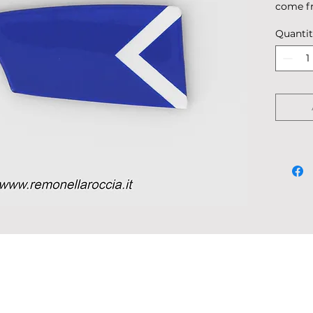
come fr
Descriz
Quanti
pellicol
Dimensi
Peso: 1
Spedito