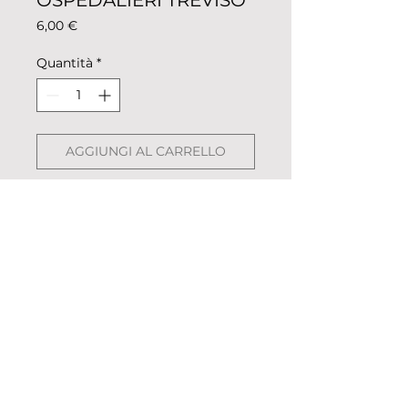
OSPEDALIERI TREVISO
Prezzo
6,00 €
Quantità
*
AGGIUNGI AL CARRELLO
Magnete colorazione club di
canottaggio per superfici di
metallo come frigorifero o forno.
Descrizione: metallo colorato,
pellicolato.
Dimensioni: 5,5cm x 2,5cm
Peso: 13g
Spedito in sacchettino
© 2023 «Remo nella Roccia»
trasparente.