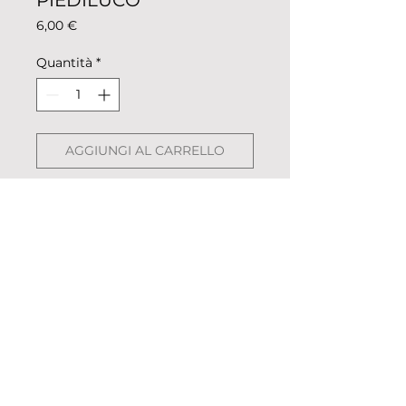
PIEDILUCO
Prezzo
6,00 €
Quantità
*
AGGIUNGI AL CARRELLO
Magnete colorazione club di
canottaggio per superfici di
metallo come frigorifero o forno.
Descrizione: metallo colorato,
pellicolato.
Dimensioni: 5,5cm x 2,5cm
Peso: 13g
Spedito in sacchettino
© 2023 «Remo nella Roccia»
trasparente.