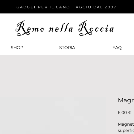
GADGET PER IL CANOTTAGGIO DAL 2007
SHOP
STORIA
FАQ
Magn
P
6,00 €
Magnete
superfi