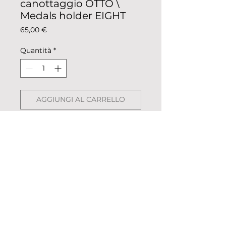
canottaggio OTTO \
Medals holder EIGHT
Prezzo
65,00 €
Quantità
*
AGGIUNGI AL CARRELLO
Portamedaglie da parete con
rappresentazione della specialità
preferita: otto senza/otto di
coppia. Il miglior posto dove
mettere le medaglie vinte con il
tuo sport preferito e averle
sempre davanti agli occhi!
Descrizione del portamedaglie:
© 2023 «Remo nella Roccia»
plexiglass nero spessore 10mm
(con pellicola protettiva