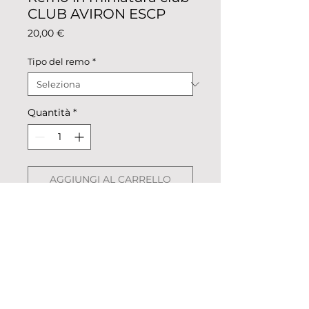
CLUB AVIRON ESCP
Prezzo
20,00 €
Tipo del remo
*
Quantità
*
AGGIUNGI AL CARRELLO
Remo in miniatura colorazione
club.
Descrizione: metallo colorato,
pellicolato.
Dimensioni: remo intero 24,5cm x
2,4 cm, pala 4,7 cm х 2,4 cm.
Peso: 39g