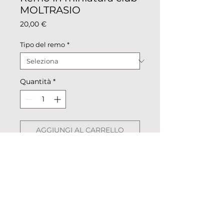
MOLTRASIO
Prezzo
20,00 €
Tipo del remo
*
Quantità
*
AGGIUNGI AL CARRELLO
Remo in miniatura colorazione
club.
Descrizione: metallo colorato,
pellicolato.
Dimensioni: remo intero 24,5cm x
2,4 cm, pala 4,7 cm х 2,4 cm.
Peso: 39g