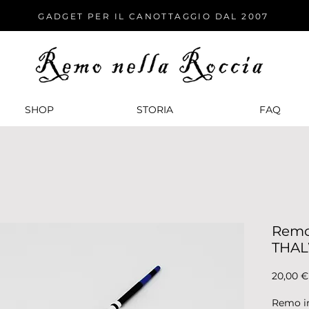
GADGET PER IL CANOTTAGGIO DAL 2007
SHOP
STORIA
FАQ
Remo 
THAL
20,00 €
Remo in