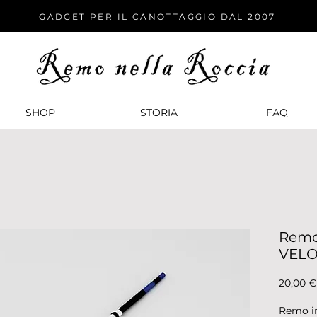
GADGET PER IL CANOTTAGGIO DAL 2007
SHOP
STORIA
FАQ
Remo 
VELO
20,00 €
Remo in