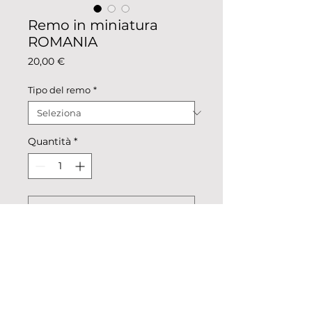
Remo in miniatura
ROMANIA
Prezzo
20,00 €
Tipo del remo
*
Quantità
*
AGGIUNGI AL CARRELLO
Remo in miniatura colorazione
nazionale.
Descrizione: metallo colorato,
pellicolato.
Dimensioni: remo intero 24,5cm x